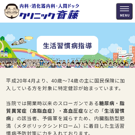
MENU
生活習慣病指導
平成20年4月より、40歳～74歳の主に国民保険に加
入している方を対象に特定健診が始まっています。
当院では開業時以来のスローガンである
糖尿病
・
脂
質異常症（高脂血症）
・
高血圧症
などの「
生活習慣
病
」の該当者、予備軍を減らすため、内臓脂肪型肥
満（メタボリックシンドローム）に着目した生活習
慣病予防対策に力を入れております。