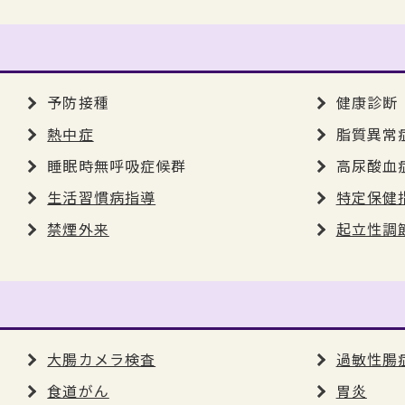
予防接種
健康診断
熱中症
脂質異常
睡眠時無呼吸症候群
高尿酸血
生活習慣病指導
特定保健
禁煙外来
起立性調
大腸カメラ検査
過敏性腸
食道がん
胃炎