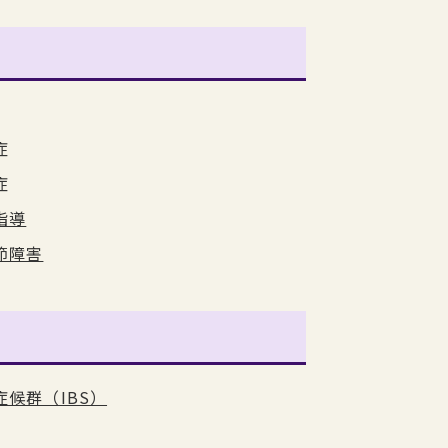
症
症
指導
節障害
症候群（IBS）