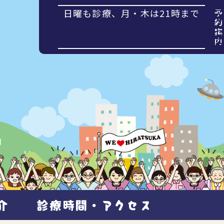
日曜も診療、月・木は21時まで
予
ア
約
ク
案
セ
内
ス
介
診療時間・アクセス